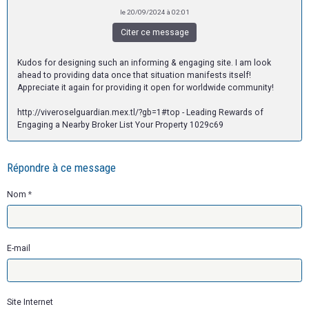
le 20/09/2024 à 02:01
Citer ce message
Kudos for designing such an informing & engaging site. I am look
ahead to providing data once that situation manifests itself!
Appreciate it again for providing it open for worldwide community!
http://viveroselguardian.mex.tl/?gb=1#top - Leading Rewards of
Engaging a Nearby Broker List Your Property 1029c69
Répondre à ce message
Nom
E-mail
Site Internet