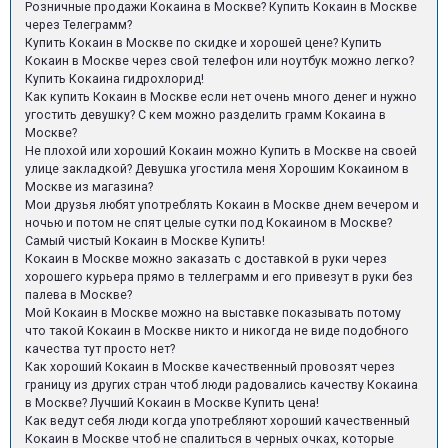
Розничные продажи Кокаина в Москве? Купить Кокаин в Москве
через Телеграмм?
Купить Кокаин в Москве по скидке и хорошей цене? Купить
Кокаин в Москве через свой телефон или ноутбук можно легко?
Купить Кокаина гидрохлорид!
Как купить Кокаин в Москве если нет очень много денег и нужно
угостить девушку? С кем можно разделить грамм Кокаина в
Москве?
Не плохой или хороший Кокаин можно Купить в Москве на своей
улице закладкой? Девушка угостила меня Хорошим Кокаином в
Москве из магазина?
Мои друзья любят употреблять Кокаин в Москве днем вечером и
ночью и потом не спят целые сутки под Кокаином в Москве?
Самый чистый Кокаин в Москве Купить!
Кокаин в Москве можно заказать с доставкой в руки через
хорошего курьера прямо в теллеграмм и его привезут в руки без
палева в Москве?
Мой Кокаин в Москве можно на выставке показывать потому
что такой Кокаин в Москве никто и никогда не виде подобного
качества тут просто нет?
Как хороший Кокаин в Москве качественный провозят через
границу из других стран чтоб люди радовались качеству Кокаина
в Москве? Лучший Кокаин в Москве Купить цена!
Как ведут себя люди когда употребляют хороший качественный
Кокаин в Москве чтоб не спалиться в черных очках, которые