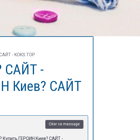
 САЙТ - KOKS.TOP
 САЙТ -
ИН Киев? САЙТ
Citer ce message
P Купить ГЕРОИН Киев? САЙТ -