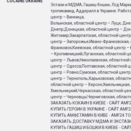
COCAINE UKRAINE
Эстази и МДМА, Гашиш бошки, Лсд Марк
тропикамид, Аддералл в Украине. Работ
центр – Винница;
Волынская, областной центр – Луцк; Дне
Днепр;Донецкая, областной центр – Дон
Житомир;Закарпатская, областной центр
центр – Запорожье;Ивано-Франковская, 
Франковск;Киевская, областной центр –
– Кропивницкий;Луганская, областной це
центр – Львов;Николаевская, областной 
центр – Одесса;Полтавская, областной ц
центр – Ровно;Сумская, областной центр
центр – Тернополь;Харьковская, областн
областной центр – Херсон;Хмельницкая,
Хмельницкий;Черкасская, областной цен
центр – Черновцы;Черниговская, областн
ЗАКАЗАТЬ КОКАИН В КИЕВЕ - САЙТ AMF
КУПИТЬ ГЕРОИН В УКРАИНЕ - САЙТ AMF2
КУПИТЬ АМФЕТАМИН В КИВЕ - AMF24.T
ЗАКАЗАТЬ ДОСТАВКУ МДМА И ЭКСТАЗИ 
КУПИТЬ ГАШИШ И БОШКИ В КИЕВЕ - САЙ