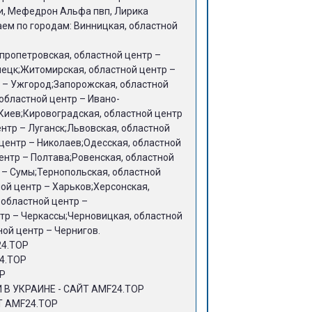
и, Мефедрон Альфа пвп, Лирика
аем по городам: Винницкая, областной
пропетровская, областной центр –
ецк;Житомирская, областной центр –
 – Ужгород;Запорожская, областной
областной центр – Ивано-
 Киев;Кировоградская, областной центр
нтр – Луганск;Львовская, областной
центр – Николаев;Одесская, областной
ентр – Полтава;Ровенская, областной
 – Сумы;Тернопольская, областной
ой центр – Харьков;Херсонская,
 областной центр –
тр – Черкассы;Черновицкая, областной
ой центр – Чернигов.
24.TOP
4.TOP
OP
В УКРАИНЕ - САЙТ AMF24.TOP
Т AMF24.TOP