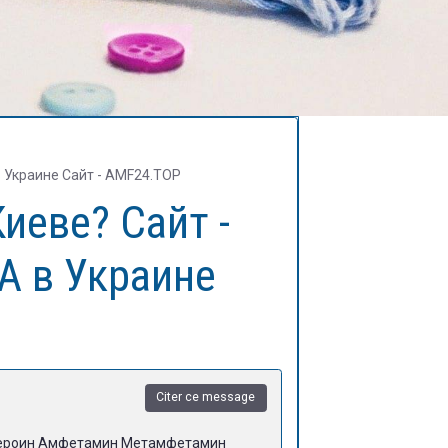
 Украине Сайт - AMF24.TOP
иеве? Сайт -
A в Украине
Citer ce message
 Героин Амфетамин Метамфетамин