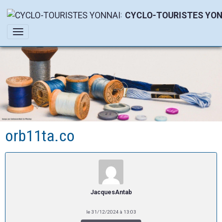
CYCLO-TOURISTES YON
orb11ta.co
JacquesAntab
le 31/12/2024 à 13:03