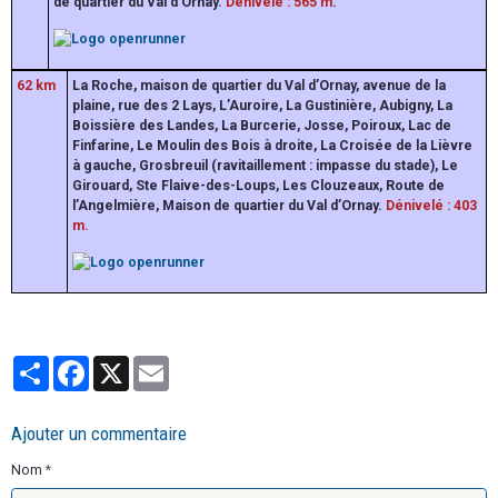
de quartier du Val d’Ornay.
Dénivelé : 565 m
.​
62 km
La Roche, maison de quartier du Val d’Ornay, avenue de la
plaine, rue des 2 Lays, L’Auroire, La Gustinière, Aubigny, La
Boissière des Landes, La Burcerie, Josse, Poiroux, Lac de
Finfarine, Le Moulin des Bois à droite, La Croisée de la Lièvre
à gauche, Grosbreuil (ravitaillement : impasse du stade), Le
Girouard, Ste Flaive-des-Loups, Les Clouzeaux, Route de
l’Angelmière, Maison de quartier du Val d’Ornay.
Dénivelé : 403
m.​
Partager
Facebook
X
Email
Ajouter un commentaire
Nom