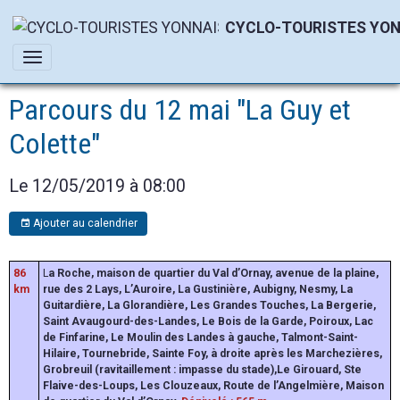
CYCLO-TOURISTES YON
Parcours du 12 mai "La Guy et
Colette"
Le 12/05/2019
à 08:00
Ajouter au calendrier
86
L
a Roche, maison de quartier du Val d’Ornay, avenue de la plaine,
km
rue des 2 Lays, L’Auroire, La Gustinière, Aubigny, Nesmy, La
Guitardière, La Glorandière, Les Grandes Touches, La Bergerie,
Saint Avaugourd-des-Landes, Le Bois de la Garde, Poiroux, Lac
de Finfarine, Le Moulin des Landes à gauche, Talmont-Saint-
Hilaire, Tournebride, Sainte Foy, à droite après les Marchezières,
Grobreuil (ravitaillement : impasse du stade),Le Girouard, Ste
Flaive-des-Loups, Les Clouzeaux, Route de l’Angelmière, Maison