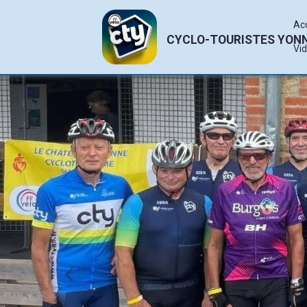
Ac
CYCLO-TOURISTES YON
Vi