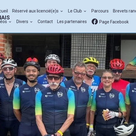
cueil
Réservé aux licencié(e)s
Le Club
Parcours
Brevets ra
NAIS
déos
Divers
Contact
Les partenaires
Page Facebook