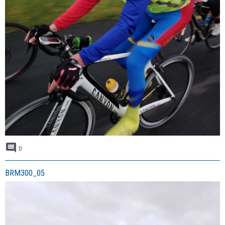
0
BRM300_05