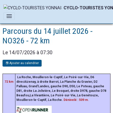
CYCLO-TOURISTES YON
Parcours du 14 juillet 2026 -
NO326 - 72 km
Le 14/07/2026
à 07:30
Ajouter au calendrier
La Roche, Mouilleron-le-Captif, Le Poiré-sur-Vie, D6
72
km
direcAizenay, à droite Barrot, La Planche du Gravier, D2
Palluau, Grand'Landes, gauche D90, D50, Le Poteau, gauche
D81, droite La Jolivière, Le Bosquet, droite D978, gauche D78
Beaufou,La Vivantière, Le Poiré-sur-Vie, La Genétouze,
Mouilleron-le-Captif, La Roche.
Dénivelé : 509 m.