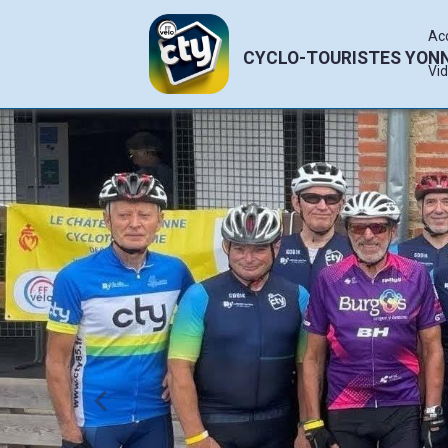
Ac
CYCLO-TOURISTES YON
Vi