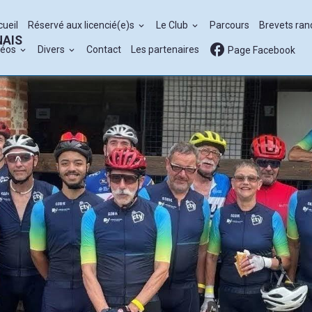
cueil
Réservé aux licencié(e)s
Le Club
Parcours
Brevets ra
NAIS
déos
Divers
Contact
Les partenaires
Page Facebook