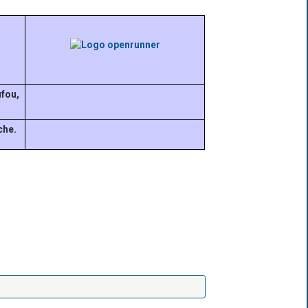
ufou,
che.