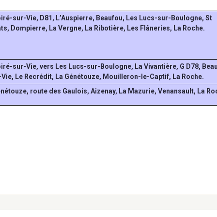
oiré-sur-Vie, D81, L’Auspierre, Beaufou, Les Lucs-sur-Boulogne, St
s, Dompierre, La Vergne, La Ribotière, Les Flâneries, La Roche.
oiré-sur-Vie, vers Les Lucs-sur-Boulogne, La Vivantière, G D78, Bea
-Vie, Le Recrédit, La Génétouze, Mouilleron-le-Captif, La Roche.
énétouze, route des Gaulois, Aizenay, La Mazurie, Venansault, La Ro