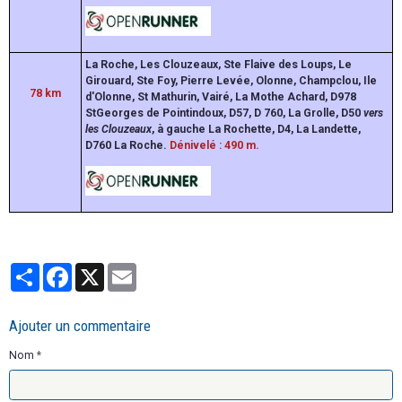
La Roche, Les Clouzeaux, Ste Flaive des Loups, Le
Girouard, Ste Foy, Pierre Levée, Olonne, Champclou, Ile
78
km
d'Olonne, St Mathurin, Vairé, La Mothe Achard, D978
StGeorges de Pointindoux, D57, D 760, La Grolle, D50
vers
les Clouzeaux
, à gauche La Rochette, D4, La Landette,
D760 La Roche.
Dénivelé : 490 m.
Partager
Facebook
X
Email
Ajouter un commentaire
Nom