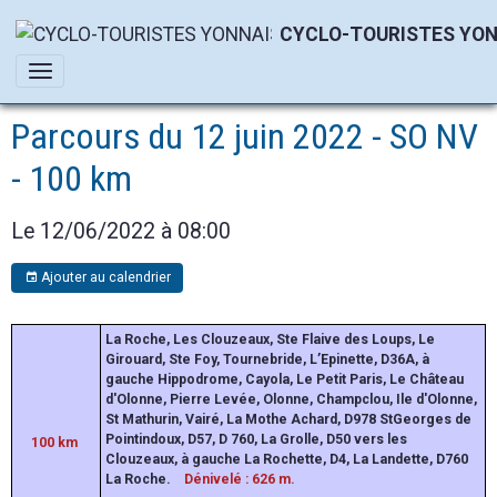
CYCLO-TOURISTES YON
Parcours du 12 juin 2022 - SO NV
- 100 km
Le 12/06/2022
à 08:00
Ajouter au calendrier
La Roche, Les Clouzeaux, Ste Flaive des Loups, Le
Girouard, Ste Foy, Tournebride, L’Epinette, D36A, à
gauche Hippodrome, Cayola, Le Petit Paris, Le Château
d'Olonne, Pierre Levée, Olonne, Champclou, Ile d'Olonne,
St Mathurin, Vairé, La Mothe Achard, D978 StGeorges de
Pointindoux, D57, D 760, La Grolle, D50 vers les
100 km
Clouzeaux, à gauche La Rochette, D4, La Landette, D760
La Roche.
Dénivelé : 626
m.