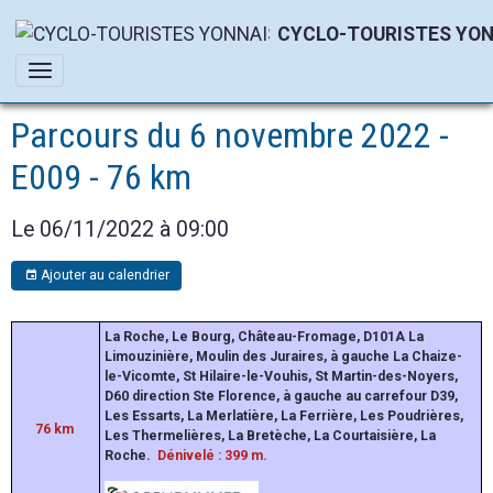
CYCLO-TOURISTES YON
Parcours du 6 novembre 2022 -
E009 - 76 km
Le 06/11/2022
à 09:00
Ajouter au calendrier
La Roche, Le Bourg, Château-Fromage, D101A La
Limouzinière, Moulin des Juraires, à gauche La Chaize-
le-Vicomte, St Hilaire-le-Vouhis, St Martin-des-Noyers,
D60 direction Ste Florence, à gauche au carrefour D39,
Les Essarts, La Merlatière, La Ferrière, Les Poudrières,
76 km
Les Thermelières, La Bretèche, La Courtaisière, La
Roche.
Dénivelé : 399
m.