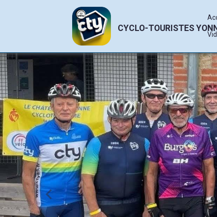
Ac
CYCLO-TOURISTES YON
Vi