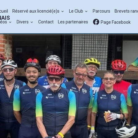
cueil
Réservé aux licencié(e)s
Le Club
Parcours
Brevets ra
NAIS
déos
Divers
Contact
Les partenaires
Page Facebook