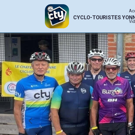
Ac
CYCLO-TOURISTES YON
Vi