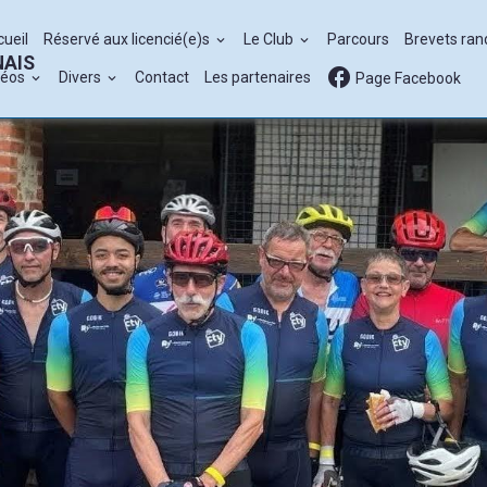
cueil
Réservé aux licencié(e)s
Le Club
Parcours
Brevets ra
NAIS
déos
Divers
Contact
Les partenaires
Page Facebook