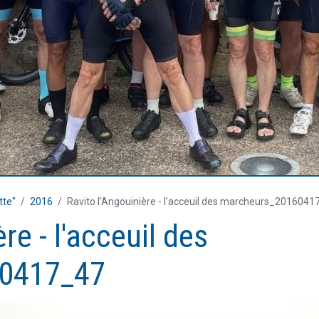
tte"
2016
Ravito l'Angouinière - l'acceuil des marcheurs_201604
re - l'acceuil des
0417_47