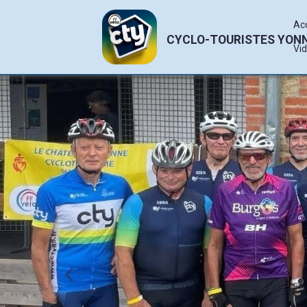
Ac
CYCLO-TOURISTES YON
Vi