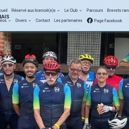
cueil
Réservé aux licencié(e)s
Le Club
Parcours
Brevets ra
NAIS
déos
Divers
Contact
Les partenaires
Page Facebook