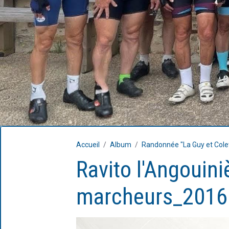
Accueil
Album
Randonnée "La Guy et Cole
Ravito l'Angouiniè
marcheurs_2016