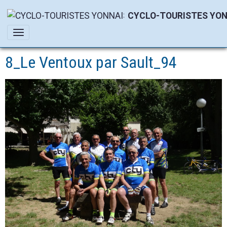
CYCLO-TOURISTES YON
8_Le Ventoux par Sault_94