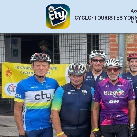
Ac
CYCLO-TOURISTES YON
Vi