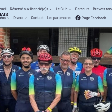
cueil
Réservé aux licencié(e)s
Le Club
Parcours
Brevets ra
NAIS
déos
Divers
Contact
Les partenaires
Page Facebook