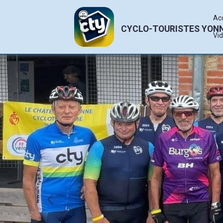
Ac
CYCLO-TOURISTES YON
Vi