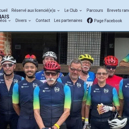
cueil
Réservé aux licencié(e)s
Le Club
Parcours
Brevets ra
NAIS
déos
Divers
Contact
Les partenaires
Page Facebook